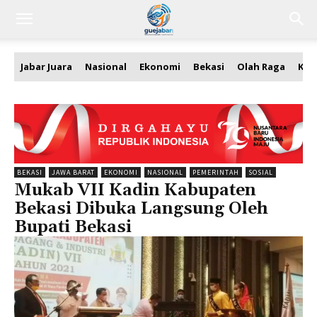
Jabar Juara
Nasional
Ekonomi
Bekasi
Olah Raga
Kea
BEKASI
JAWA BARAT
EKONOMI
NASIONAL
PEMERINTAH
SOSIAL
Mukab VII Kadin Kabupaten
Bekasi Dibuka Langsung Oleh
Bupati Bekasi