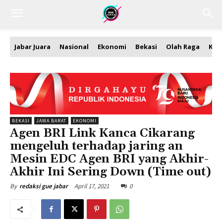
Jabar Juara
Nasional
Ekonomi
Bekasi
Olah Raga
Kea
BEKASI
JAWA BARAT
EKONOMI
Agen BRI Link Kanca Cikarang
mengeluh terhadap jaring an
Mesin EDC Agen BRI yang Akhir-
Akhir Ini Sering Down (Time out)
April 17, 2021
0
By
redaksi gue jabar