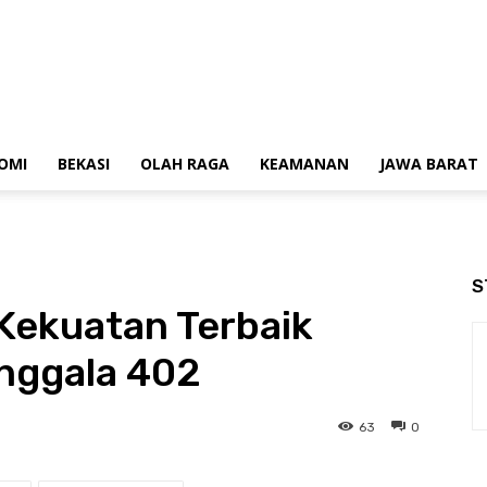
OMI
BEKASI
OLAH RAGA
KEAMANAN
JAWA BARAT
S
i Kekuatan Terbaik
anggala 402
63
0