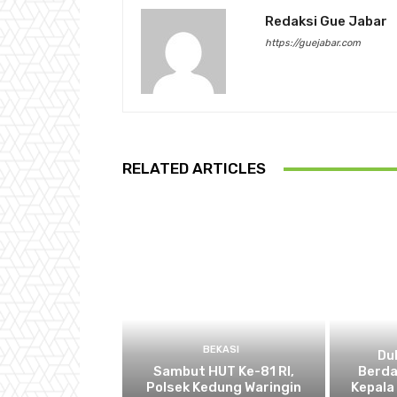
Redaksi Gue Jabar
https://guejabar.com
RELATED ARTICLES
BEKASI
Du
Sambut HUT Ke-81 RI,
Berda
Polsek Kedung Waringin
Kepala