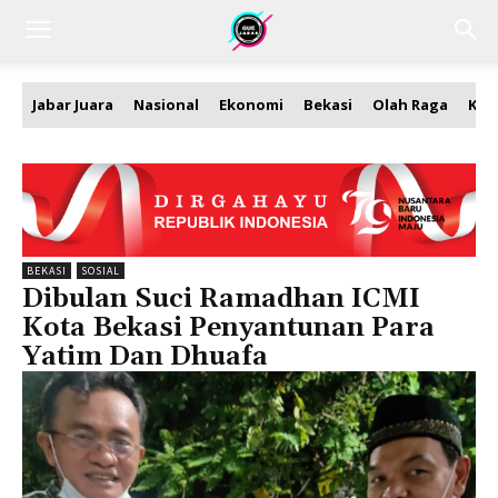
Jabar Juara
Nasional
Ekonomi
Bekasi
Olah Raga
Kea
BEKASI
SOSIAL
Dibulan Suci Ramadhan ICMI
Kota Bekasi Penyantunan Para
Yatim Dan Dhuafa