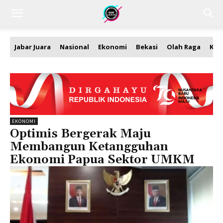
Jabar Juara
Nasional
Ekonomi
Bekasi
Olah Raga
Kea
EKONOMI
Optimis Bergerak Maju
Membangun Ketangguhan
Ekonomi Papua Sektor UMKM