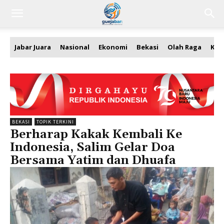
Jabar Juara
Nasional
Ekonomi
Bekasi
Olah Raga
Kea
BEKASI
TOPIK TERKINI
Berharap Kakak Kembali Ke
Indonesia, Salim Gelar Doa
Bersama Yatim dan Dhuafa