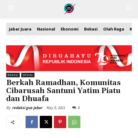
Jabar Juara
Nasional
Ekonomi
Bekasi
Olah Raga
Kea
BEKASI
SOSIAL
Berkah Ramadhan, Komunitas
Cibarusah Santuni Yatim Piatu
dan Dhuafa
May 9, 2021
0
By
redaksi gue jabar