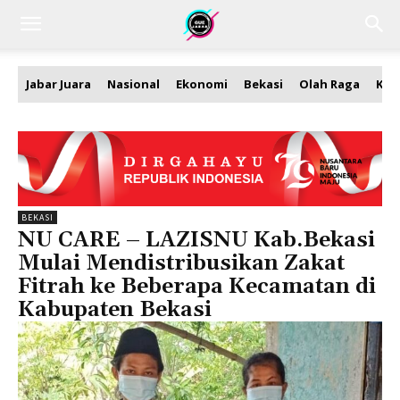
Jabar Juara
Nasional
Ekonomi
Bekasi
Olah Raga
Kea
BEKASI
NU CARE – LAZISNU Kab.Bekasi
Mulai Mendistribusikan Zakat
Fitrah ke Beberapa Kecamatan di
Kabupaten Bekasi