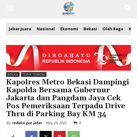
Jabar Juara
Nasional
Ekonomi
Bekasi
Olah Raga
Kea
BEKASI
TOPIK TERKINI
Kapolres Metro Bekasi Dampingi
Kapolda Bersama Gubernur
Jakarta dan Pangdam Jaya Cek
Pos Pemeriksaan Terpadu Drive
Thru di Parking Bay KM 34
May 19, 2021
0
By
redaksi gue jabar