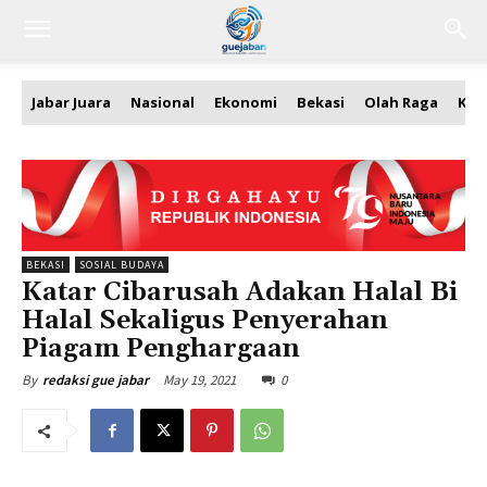
Jabar Juara
Nasional
Ekonomi
Bekasi
Olah Raga
Kea
BEKASI
SOSIAL BUDAYA
Katar Cibarusah Adakan Halal Bi
Halal Sekaligus Penyerahan
Piagam Penghargaan
May 19, 2021
0
By
redaksi gue jabar