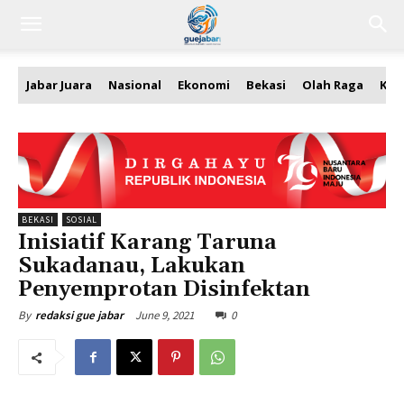
Jabar Juara
Nasional
Ekonomi
Bekasi
Olah Raga
Kea
BEKASI
SOSIAL
Inisiatif Karang Taruna
Sukadanau, Lakukan
Penyemprotan Disinfektan
June 9, 2021
0
By
redaksi gue jabar