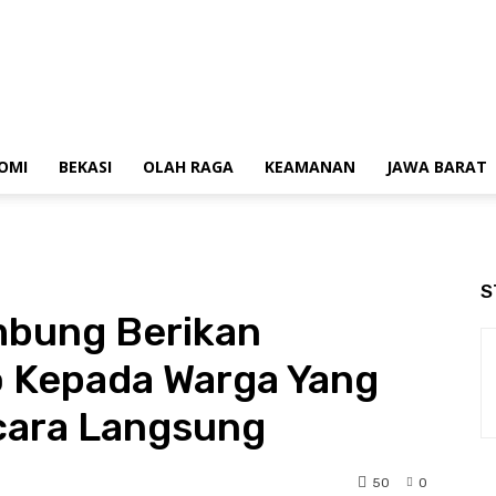
OMI
BEKASI
OLAH RAGA
KEAMANAN
JAWA BARAT
S
mbung Berikan
 Kepada Warga Yang
ecara Langsung
50
0