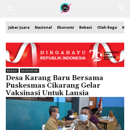
Jabar Juara
Nasional
Ekonomi
Bekasi
Olah Raga
Kea
BEKASI
KESEHATAN
Desa Karang Baru Bersama
Puskesmas Cikarang Gelar
Vaksinasi Untuk Lansia