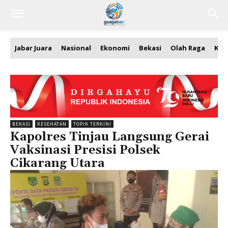
Jabar Juara
Nasional
Ekonomi
Bekasi
Olah Raga
Kea
BEKASI
KESEHATAN
TOPIK TERKINI
Kapolres Tinjau Langsung Gerai
Vaksinasi Presisi Polsek
Cikarang Utara