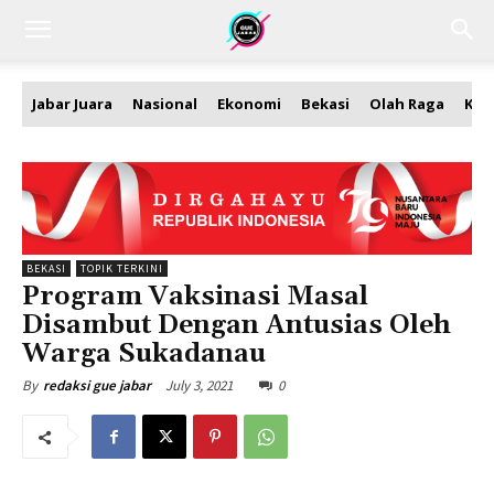
Jabar Juara
Nasional
Ekonomi
Bekasi
Olah Raga
Kea
BEKASI
TOPIK TERKINI
Program Vaksinasi Masal
Disambut Dengan Antusias Oleh
Warga Sukadanau
July 3, 2021
0
By
redaksi gue jabar