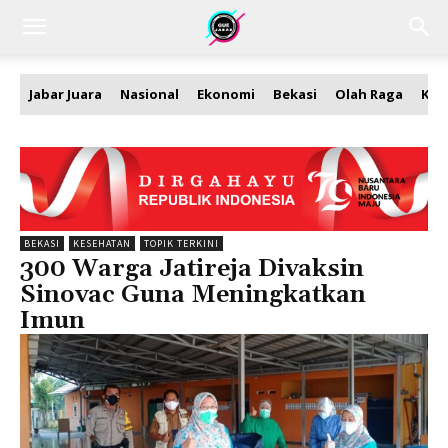
Jabar Juara
Nasional
Ekonomi
Bekasi
Olah Raga
Kea
BEKASI
KESEHATAN
TOPIK TERKINI
300 Warga Jatireja Divaksin
Sinovac Guna Meningkatkan
Imun