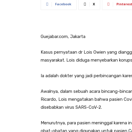
Facebook
X
Pinteres
Guejabar.com, Jakarta
Kasus pernyataan dr Lois Owien yang diangg
masyarakat. Lois diduga menyebarkan korupsi 
Ia adalah dokter yang jadi perbincangan kare
Awalnya, dalam sebuah acara bincang-binca
Ricardo, Lois mengatakan bahwa pasien Covi
disebabkan virus SARS-CoV-2.
Menurutnya, para pasien meninggal karena i
obat-obatan yang digunakan untuk pasien Co