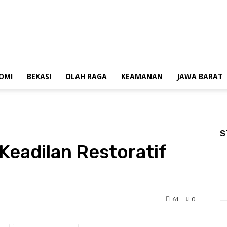
OMI
BEKASI
OLAH RAGA
KEAMANAN
JAWA BARAT
S
Keadilan Restoratif
61
0