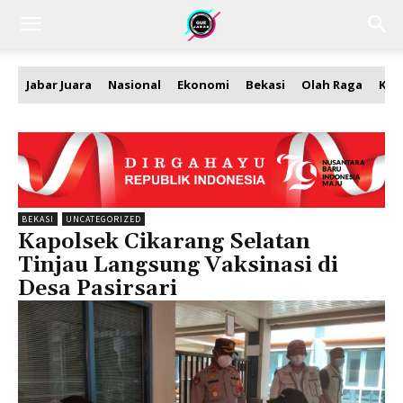
Jabar Juara
Nasional
Ekonomi
Bekasi
Olah Raga
Kea
BEKASI
UNCATEGORIZED
Kapolsek Cikarang Selatan
Tinjau Langsung Vaksinasi di
Desa Pasirsari