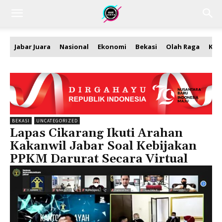
Jabar Juara
Nasional
Ekonomi
Bekasi
Olah Raga
Kea
BEKASI
UNCATEGORIZED
Lapas Cikarang Ikuti Arahan
Kakanwil Jabar Soal Kebijakan
PPKM Darurat Secara Virtual