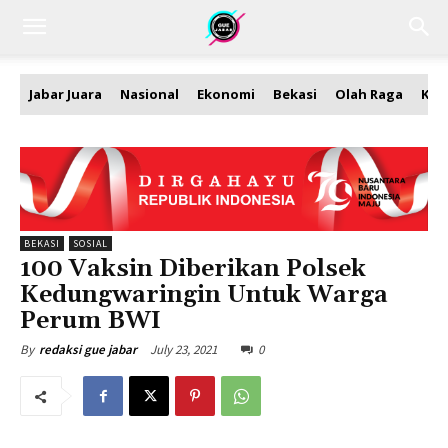
Jabar Juara
Nasional
Ekonomi
Bekasi
Olah Raga
Kea
BEKASI
SOSIAL
100 Vaksin Diberikan Polsek
Kedungwaringin Untuk Warga
Perum BWI
July 23, 2021
0
By
redaksi gue jabar