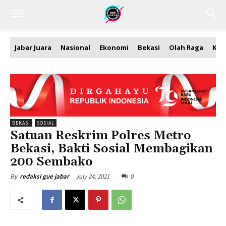
Jabar Juara
Nasional
Ekonomi
Bekasi
Olah Raga
Kea
BEKASI
SOSIAL
Satuan Reskrim Polres Metro
Bekasi, Bakti Sosial Membagikan
200 Sembako
July 24, 2021
0
By
redaksi gue jabar