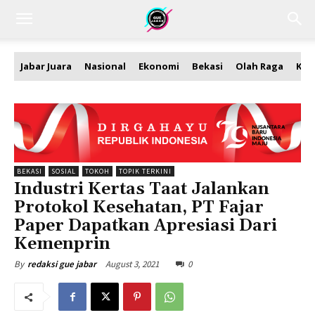
Jabar Juara
Nasional
Ekonomi
Bekasi
Olah Raga
Kea
BEKASI
SOSIAL
TOKOH
TOPIK TERKINI
Industri Kertas Taat Jalankan
Protokol Kesehatan, PT Fajar
Paper Dapatkan Apresiasi Dari
Kemenprin
August 3, 2021
0
By
redaksi gue jabar