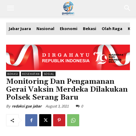
Jabar Juara
Nasional
Ekonomi
Bekasi
Olah Raga
Kea
BEKASI
KESEHATAN
SOSIAL
Monitoring Dan Pengamanan
Gerai Vaksin Merdeka Dilakukan
Polsek Serang Baru
August 3, 2021
0
By
redaksi gue jabar