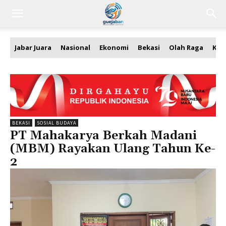
Jabar Juara
Nasional
Ekonomi
Bekasi
Olah Raga
Kea
BEKASI
SOSIAL BUDAYA
PT Mahakarya Berkah Madani
(MBM) Rayakan Ulang Tahun Ke-
2