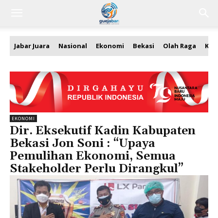
Jabar Juara
Nasional
Ekonomi
Bekasi
Olah Raga
Kea
EKONOMI
Dir. Eksekutif Kadin Kabupaten
Bekasi Jon Soni : “Upaya
Pemulihan Ekonomi, Semua
Stakeholder Perlu Dirangkul”