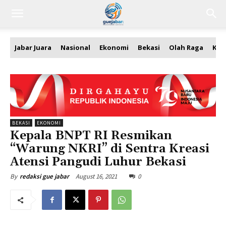
Jabar Juara
Nasional
Ekonomi
Bekasi
Olah Raga
Kea
BEKASI
EKONOMI
Kepala BNPT RI Resmikan
“Warung NKRI” di Sentra Kreasi
Atensi Pangudi Luhur Bekasi
August 16, 2021
0
By
redaksi gue jabar