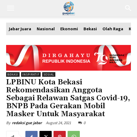
Jabar Juara
Nasional
Ekonomi
Bekasi
Olah Raga
Kea
BEKASI
INSPIRATIF
SOSIAL
LPBINU Kota Bekasi
Rekomendasikan Anggota
Sebagai Relawan Satgas Covid-19,
BNPB Pada Gerakan Mobil
Masker Untuk Masyarakat
August 24, 2021
0
By
redaksi gue jabar