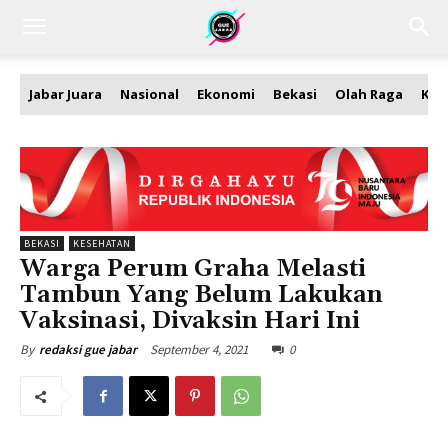
Jabar Juara
Nasional
Ekonomi
Bekasi
Olah Raga
Kea
BEKASI
KESEHATAN
Warga Perum Graha Melasti
Tambun Yang Belum Lakukan
Vaksinasi, Divaksin Hari Ini
September 4, 2021
0
By
redaksi gue jabar