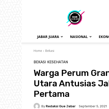
gue
jabar
JABAR JUARA
NASIONAL
EKON
Home
Bekasi
BEKASI
KESEHATAN
Warga Perum Gra
Utara Antusias Ja
Pertama
By
Redaksi Gue Jabar
September 5, 2021