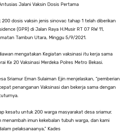
tusias Jalani Vaksin Dosis Pertama
200 dosis vaksin jenis sinovac tahap 1 telah diberikan
dence (GPR) di Jalan Raya H.Musir RT 07 RW 11,
amatan Tambun Utara, Minggu 5/9/2021.
iawan mengatakan Kegiatan vaksinasi itu kerja sama
i Ke 20 Vaksinasi Merdeka Polres Metro Bekasi.
esa Sriamur Eman Sulaiman Ejin menjelaskan, “pemberian
rcepat penanganan Vaksinasi dan bekerja sama dengan
tuturnya.
ahap kesatu untuk 200 warga masyarakat desa sriamur.
n menambah imun kekebalan tubuh warga, dan kami
dalam pelaksanaanya,” Kades