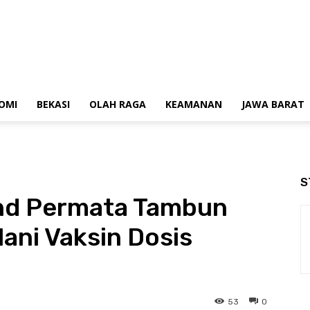
OMI
BEKASI
OLAH RAGA
KEAMANAN
JAWA BARAT
S
nd Permata Tambun
lani Vaksin Dosis
53
0