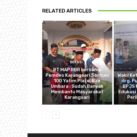
RELATED ARTICLES
BEKASI
PT MAP RBR bersama
Pemdes Karangsari Santuni
Wakil Ke
100 Yatim Piatu, Bao
drg. P
Umbara : Sudah Banyak
BPJS 
Membantu Masyarakat
Edukasi
Karangsari
Perl