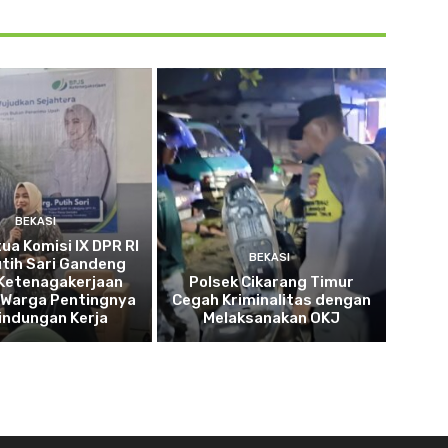
BEKASI
tua Komisi IX DPR RI
BEKASI
utih Sari Gandeng
Ketenagakerjaan
Polsek Cikarang Timur
 Warga Pentingnya
Cegah Kriminalitas dengan
indungan Kerja
Melaksanakan OKJ