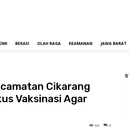
OMI
BEKASI
OLAH RAGA
KEAMANAN
JAWA BARAT
S
ecamatan Cikarang
kus Vaksinasi Agar
50
0