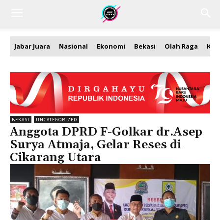
Jabar Juara
Nasional
Ekonomi
Bekasi
Olah Raga
Kea
BEKASI
UNCATEGORIZED
Anggota DPRD F-Golkar dr.Asep
Surya Atmaja, Gelar Reses di
Cikarang Utara