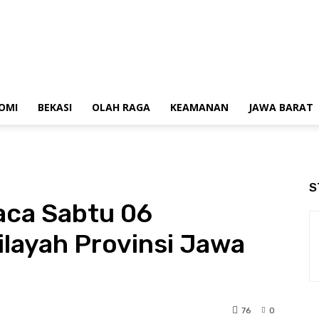
OMI
BEKASI
OLAH RAGA
KEAMANAN
JAWA BARAT
S
aca Sabtu 06
layah Provinsi Jawa
76
0