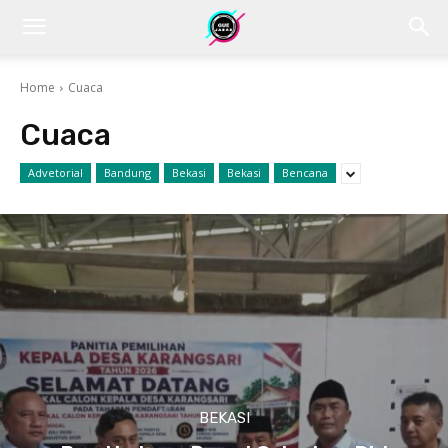
Home
Cuaca
Cuaca
Advetorial
Bandung
Bekasi
Bekasi
Bencana
BEKASI