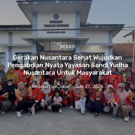
BEKASI
Gerakan Nusantara Sehat Wujudkan
Pengabdian Nyata Yayasan Sandi Yudha
Nusantara Untuk Masyarakat
Redaksi Gue Jabar
-
July 27, 2026