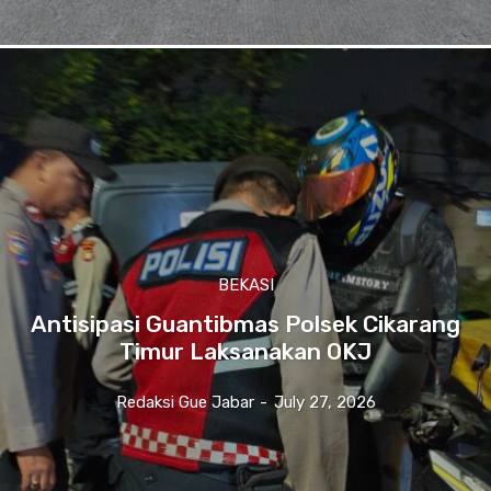
BEKASI
Antisipasi Guantibmas Polsek Cikarang
Timur Laksanakan OKJ
Redaksi Gue Jabar
-
July 27, 2026