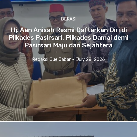
BEKASI
Hj. Aan Anisah Resmi Daftarkan Diri di
Pilkades Pasirsari, Pilkades Damai demi
Pasirsari Maju dan Sejahtera
Redaksi Gue Jabar
-
July 28, 2026