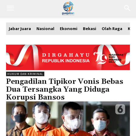
Jabar Juara
Nasional
Ekonomi
Bekasi
Olah Raga
Kea
HUKUM DAN KRIMINAL
Pengadilan Tipikor Vonis Bebas
Dua Tersangka Yang Diduga
Korupsi Bansos