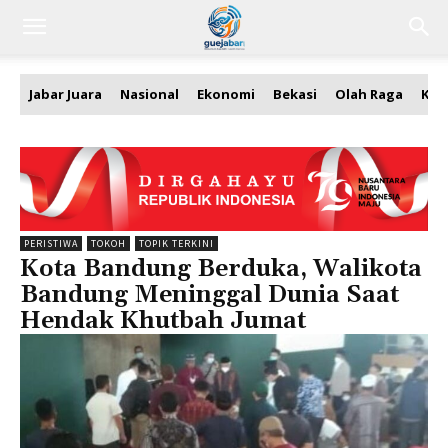
Jabar Juara
Nasional
Ekonomi
Bekasi
Olah Raga
Kea
PERISTIWA
TOKOH
TOPIK TERKINI
Kota Bandung Berduka, Walikota
Bandung Meninggal Dunia Saat
Hendak Khutbah Jumat