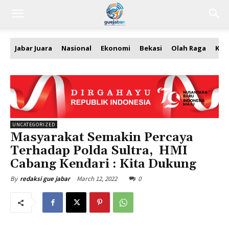
Jabar Juara
Nasional
Ekonomi
Bekasi
Olah Raga
Kea
UNCATEGORIZED
Masyarakat Semakin Percaya
Terhadap Polda Sultra, HMI
Cabang Kendari : Kita Dukung
March 12, 2022
0
By
redaksi gue jabar