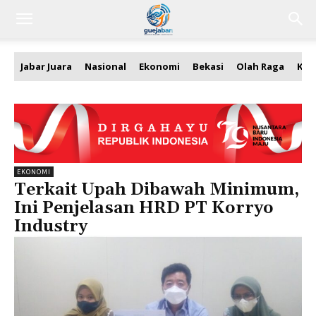
Jabar Juara
Nasional
Ekonomi
Bekasi
Olah Raga
Kea
EKONOMI
Terkait Upah Dibawah Minimum,
Ini Penjelasan HRD PT Korryo
Industry