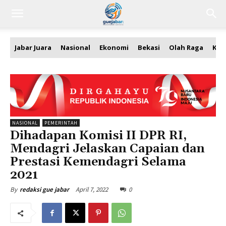
Jabar Juara
Nasional
Ekonomi
Bekasi
Olah Raga
Kea
NASIONAL
PEMERINTAH
Dihadapan Komisi II DPR RI,
Mendagri Jelaskan Capaian dan
Prestasi Kemendagri Selama
2021
April 7, 2022
0
By
redaksi gue jabar