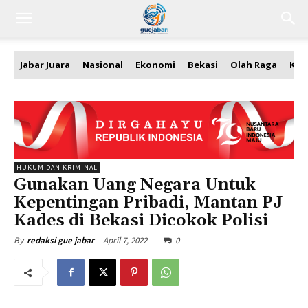
Jabar Juara
Nasional
Ekonomi
Bekasi
Olah Raga
Kea
HUKUM DAN KRIMINAL
Gunakan Uang Negara Untuk
Kepentingan Pribadi, Mantan PJ
Kades di Bekasi Dicokok Polisi
April 7, 2022
0
By
redaksi gue jabar