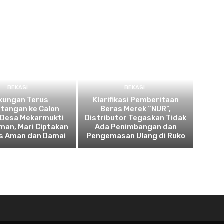
BEKASI
BEKASI
kungan Terus
Klarifikasi Pemberitaan
tangan ke Calon
Beras Merek “NUR”,
 Desa Mekarmukti
Distributor Tegaskan Tidak
man, Mari Ciptakan
Ada Penimbangan dan
es Aman dan Damai
Pengemasan Ulang di Ruko