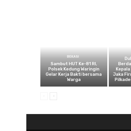
BEKASI
Du
Sambut HUT Ke-81 RI,
Berda
Polsek Kedung Waringin
Kepala
Gelar Kerja Bakti bersama
Jaka Fir
Warga
Pilkad