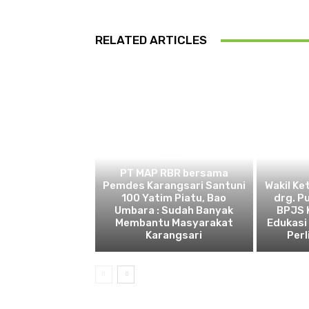
RELATED ARTICLES
BEKASI
PT MAP RBR bersama
Pemdes Karangsari Santuni
Wakil Ke
100 Yatim Piatu, Bao
drg. P
Umbara : Sudah Banyak
BPJS 
Membantu Masyarakat
Edukasi
Karangsari
Perl