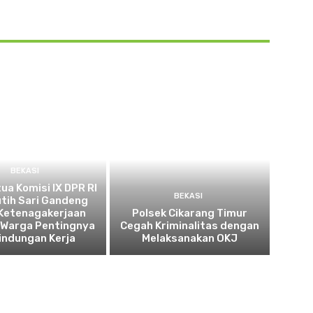
BEKASI
tua Komisi IX DPR RI
BEKASI
utih Sari Gandeng
Ketenagakerjaan
Polsek Cikarang Timur
 Warga Pentingnya
Cegah Kriminalitas dengan
indungan Kerja
Melaksanakan OKJ