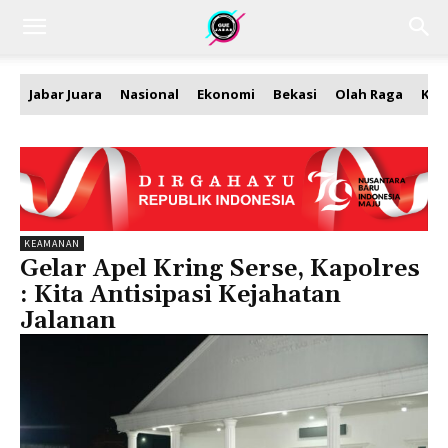
Jabar Juara
Nasional
Ekonomi
Bekasi
Olah Raga
Kea
KEAMANAN
Gelar Apel Kring Serse, Kapolres
: Kita Antisipasi Kejahatan
Jalanan