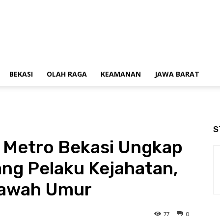
BEKASI
OLAH RAGA
KEAMANAN
JAWA BARAT
S
s Metro Bekasi Ungkap
ng Pelaku Kejahatan,
bawah Umur
77
0