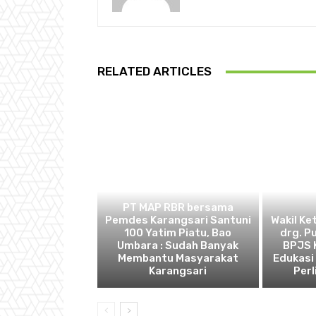
RELATED ARTICLES
BEKASI
PT MAP RBR bersama
Pemdes Karangsari Santuni
Wakil Ke
100 Yatim Piatu, Bao
drg. P
Umbara : Sudah Banyak
BPJS 
Membantu Masyarakat
Edukasi
Karangsari
Perl