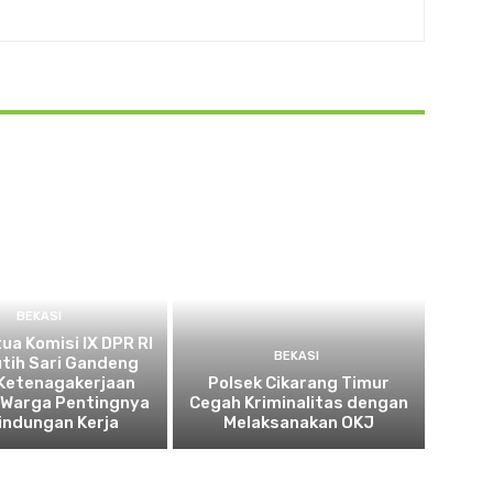
BEKASI
tua Komisi IX DPR RI
BEKASI
utih Sari Gandeng
Ketenagakerjaan
Polsek Cikarang Timur
 Warga Pentingnya
Cegah Kriminalitas dengan
indungan Kerja
Melaksanakan OKJ