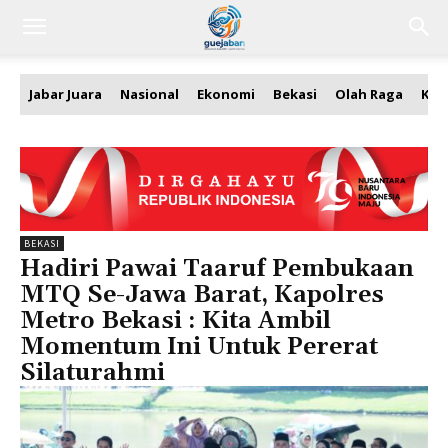
Jabar Juara
Nasional
Ekonomi
Bekasi
Olah Raga
Kea
BEKASI
Hadiri Pawai Taaruf Pembukaan
MTQ Se-Jawa Barat, Kapolres
Metro Bekasi : Kita Ambil
Momentum Ini Untuk Pererat
Silaturahmi