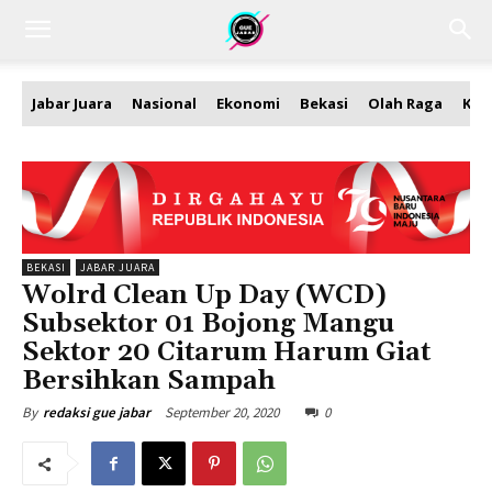
Jabar Juara
Nasional
Ekonomi
Bekasi
Olah Raga
Kea
BEKASI
JABAR JUARA
Wolrd Clean Up Day (WCD)
Subsektor 01 Bojong Mangu
Sektor 20 Citarum Harum Giat
Bersihkan Sampah
September 20, 2020
0
By
redaksi gue jabar