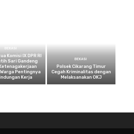
BEKASI
tua Komisi IX DPR RI
BEKASI
utih Sari Gandeng
Ketenagakerjaan
Polsek Cikarang Timur
 Warga Pentingnya
Cegah Kriminalitas dengan
indungan Kerja
Melaksanakan OKJ