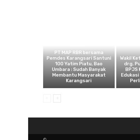
BEKASI
PT MAP RBR bersama
Pemdes Karangsari Santuni
Wakil Ke
100 Yatim Piatu, Bao
drg. P
Umbara : Sudah Banyak
BPJS 
Membantu Masyarakat
Edukasi
Karangsari
Perl
©