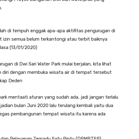
.
dah di tempuh enggak apa-apa aktifitas pengurugan di
ait izin semua belum terkantongi atau terbit baiknya
elasa (13/01/2020)
gan di Dwi Sari Water Park mulai berjalan, kita lihat
 diri dengan membuka wisata air di tempat tersebut
gkap Deden
rk mentaati aturan yang sudah ada, jadi jangan terlalu
ian bulan Juni 2020 lalu terulang kembali yaitu dua
 tegas pembangunan tempat wisata itu karena ada
al dan Pelayanan Terpadu Satu Pintu (DPMPTSP)