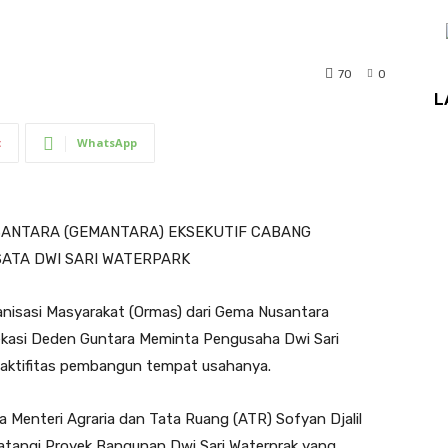
70
0
L
t
WhatsApp
ANTARA (GEMANTARA) EKSEKUTIF CABANG
SATA DWI SARI WATERPARK
nisasi Masyarakat (Ormas) dari Gema Nusantara
kasi Deden Guntara Meminta Pengusaha Dwi Sari
 aktifitas pembangun tempat usahanya.
Menteri Agraria dan Tata Ruang (ATR) Sofyan Djalil
tangi Proyek Bangunan Dwi Sari Waterprak yang