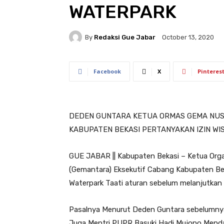
WATERPARK
By
Redaksi Gue Jabar
October 13, 2020
Facebook
X
Pinteres
DEDEN GUNTARA KETUA ORMAS GEMA NUS
KABUPATEN BEKASI PERTANYAKAN IZIN WI
GUE JABAR || Kabupaten Bekasi – Ketua Orga
(Gemantara) Eksekutif Cabang Kabupaten Be
Waterpark Taati aturan sebelum melanjutkan
Pasalnya Menurut Deden Guntara sebelumnya 
Juga Mentri PUPR Basuki Hadi Mujono Menda