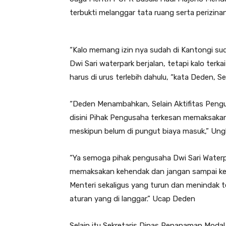
terbukti melanggar tata ruang serta perizinan
“Kalo memang izin nya sudah di Kantongi su
Dwi Sari waterpark berjalan, tetapi kalo terk
harus di urus terlebih dahulu, “kata Deden, S
“Deden Menambahkan, Selain Aktifitas Penguru
disini Pihak Pengusaha terkesan memaksakan
meskipun belum di pungut biaya masuk,” Un
“Ya semoga pihak pengusaha Dwi Sari Waterpa
memaksakan kehendak dan jangan sampai kejad
Menteri sekaligus yang turun dan menindak
aturan yang di langgar.” Ucap Deden
Selain itu Sekretaris Dinas Penanaman Mod