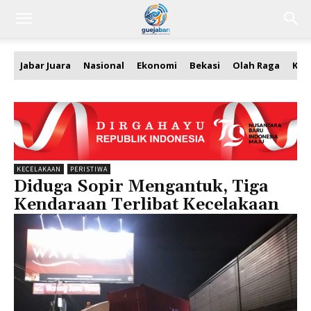
Jabar Juara
Nasional
Ekonomi
Bekasi
Olah Raga
Kea
KECELAKAAN
PERISTIWA
Diduga Sopir Mengantuk, Tiga
Kendaraan Terlibat Kecelakaan