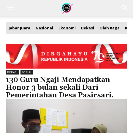
Jabar Juara
Nasional
Ekonomi
Bekasi
Olah Raga
Kea
BEKASI
SOSIAL
130 Guru Ngaji Mendapatkan
Honor 3 bulan sekali Dari
Pemerintahan Desa Pasirsari.