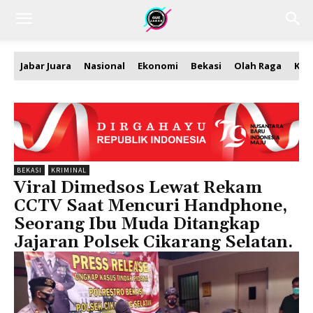
Jabar Juara
Nasional
Ekonomi
Bekasi
Olah Raga
Kea
BEKASI
KRIMINAL
Viral Dimedsos Lewat Rekam
CCTV Saat Mencuri Handphone,
Seorang Ibu Muda Ditangkap
Jajaran Polsek Cikarang Selatan.