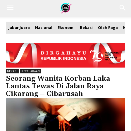
Jabar Juara
Nasional
Ekonomi
Bekasi
Olah Raga
Kea
BEKASI
KECELAKAAN
Seorang Wanita Korban Laka
Lantas Tewas Di Jalan Raya
Cikarang – Cibarusah